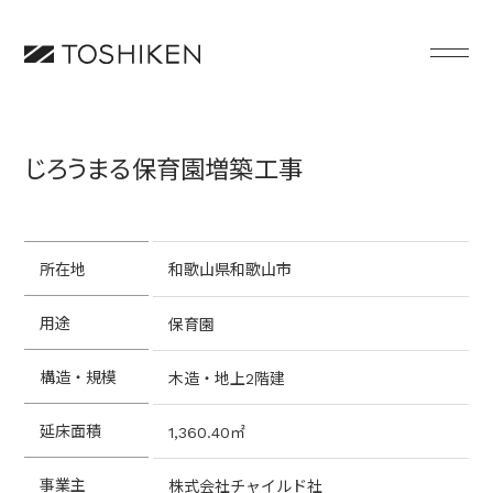
じろうまる保育園増築工事
所在地
和歌山県和歌山市
用途
保育園
構造・規模
木造・地上2階建
延床面積
1,360.40㎡
事業主
株式会社チャイルド社